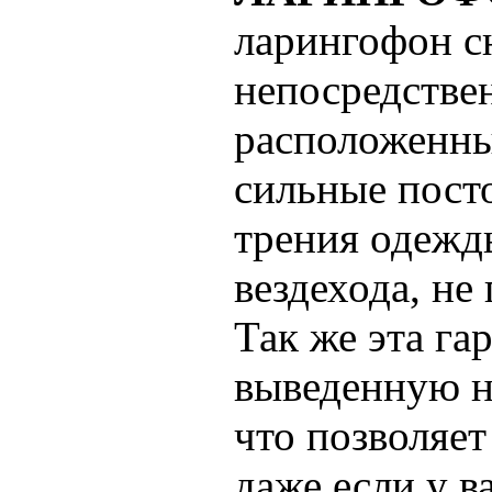
ларингофон с
непосредствен
расположенны
сильные пост
трения одежды
вездехода, не
Так же эта га
выведенную н
что позволяет
даже если у в