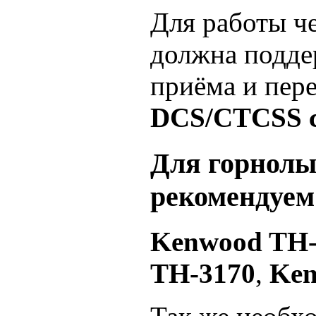
Для работы че
должна подде
приёма и пере
DCS/CTСSS с
Для горнол
рекомендуем
Kenwood TH
TH-3170
,
Ken