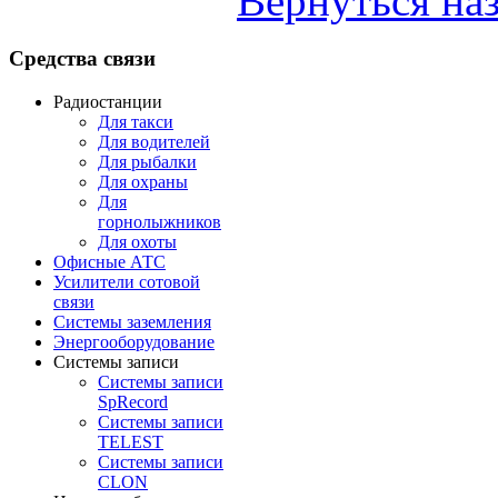
Вернуться на
Средства
связи
Радиостанции
Для такси
Для водителей
Для рыбалки
Для охраны
Для
горнолыжников
Для охоты
Офисные АТС
Усилители сотовой
связи
Системы заземления
Энергооборудование
Системы записи
Системы записи
SpRecord
Системы записи
TELEST
Системы записи
CLON