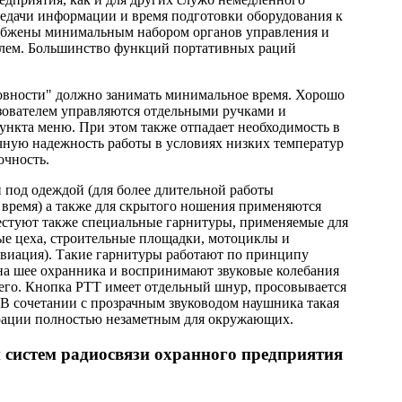
редачи информации и время подготовки оборудования к
набжены минимальным набором органов управления и
елем. Большинство функций портативных раций
овности" должно занимать минимальное время. Хорошо
ьзователем управляются отдельными ручками и
ункта меню. При этом также отпадает необходимость в
ную надежность работы в условиях низких температур
очность.
 под одеждой (для более длительной работы
 время) а также для скрытого ношения применяются
стуют также специальные гарнитуры, применяемые для
е цеха, строительные площадки, мотоциклы и
авиация). Такие гарнитуры работают по принципу
на шее охранника и воспринимают звуковые колебания
его. Кнопка PTT имеет отдельный шнур, просовывается
. В сочетании с прозрачным звуководом наушника такая
 рации полностью незаметным для окружающих.
систем радиосвязи охранного предприятия