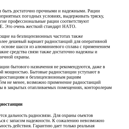
ы быть достаточно прочными и надежными. Рации
оприятных погодных условиях, выдерживать тряску,
огие профессиональные рации соответствуют
. Это очень жесткий стандарт НАТО.
ющие на безлицензионных частотах также
Более дешевый вариант радиостанций для оперативной
а основе шасси из алюминиевого сплава с применением
кие средства связи также достаточно надежны и
личной охраны.
ации бытового назначения не рекомендуются, даже в
шой мощностью. Бытовые радиостанции уступают в
диостанциям и безлицензионным рациям
Тем не менее, возможно применение радиостанций
ны в закрытых отапливаемых помещениях, конторолерам
диостанции
ся дальность радиосвязи. Для охраны оъектов
ься с запасом надежности. К сожалению невозможно
ность действия. Гарантию дает только реальная