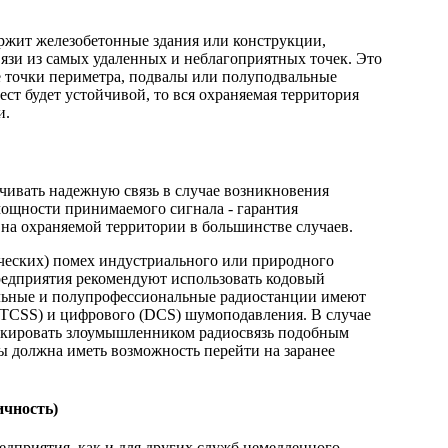
ержит железобетонные здания или конструкции,
язи из самых удаленных и неблагоприятных точек. Это
 точки периметра, подвалы или полуподвальные
ест будет устойчивой, то вся охраняемая территория
и.
чивать надежную связь в случае возникновения
мощности принимаемого сигнала - гарантия
на охраняемой территории в большинстве случаев.
ических) помех индустриального или природного
редприятия рекомендуют использовать кодовый
льные и полупрофессиональные радиостанции имеют
TCSS) и цифрового (DCS) шумоподавления. В случае
окировать злоумышленником радиосвязь подобным
ы должна иметь возможность перейти на заранее
ичность)
едприятия, как и для других служб немедленного