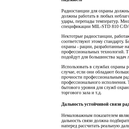
Радиостанции для охраны должн
должны работать в любых неблаг
удары, перепады температур. Мн
спецификации MIL-STD 810 C/D/E
Нектотрые радиостанции, работа
соответствуют этому стандарту. 
охраны - рации, разработанные н
профессиональных технологий. Та
подойдут для большинства задач 
Использовать в службах охраны р
случае, если они обладают боль
прочности профессиональным ра
профессионального исполнения. 
бытового уровня для служб охра
торгового зала и т.д.
Дальность устойчивой связи ра
Немаловажным показателем являет
дальность связи должна подбират
наперед рассчитать реальную даль