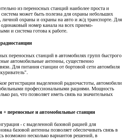
ительно из переносных станций наиболее проста и
 система может быть полезна для охраны небольших
 личной охраны и охраны на авто и ж/д транспорте. Для
 одинаковый номер канала на всех приемо-
ыми и система готова к работе.
 радиостанции
ных переносных станций в автомобилях групп быстрого
сные автомобильные антенны, существенно
язи. Для питания станции от бортовой сети автомбиля
куриватель".
базе регистрации выделенной радиочастоты, автомобили
мобильными профессиональными рациями. Мощность
ько раз, что позволяет иметь связь на значительных
ия + переносные и автомобильные станции
гурация - с выделенной базовой рацией для
новка базовой антенны позволяет обеспечивать связь в
есь возможно несколько вариантов решений, в