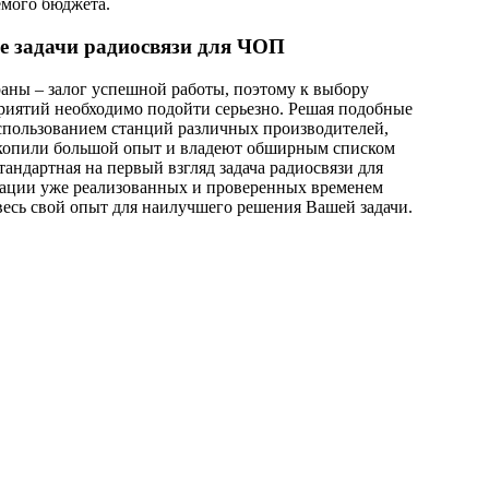
емого бюджета.
е задачи радиосвязи для ЧОП
аны – залог успешной работы, поэтому к выбору
риятий необходимо подойти серьезно. Решая подобные
 использованием станций различных производителей,
копили большой опыт и владеют обширным списком
андартная на первый взгляд задача радиосвязи для
нации уже реализованных и проверенных временем
есь свой опыт для наилучшего решения Вашей задачи.