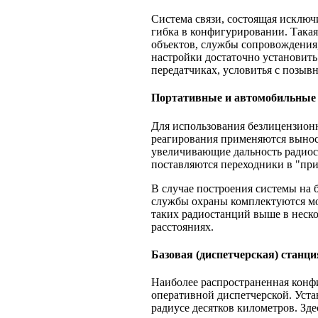
Система связи, состоящая исключ
гибка в конфигурировании. Такая
объектов, службы сопровождения,
настройки достаточно установить
передатчиках, условитья с позывн
Портативные и автомобильные
Для использования безлицензион
реагирования применяются выно
увеличивающие дальность радиосв
поставляются переходники в "при
В случае построения системы на 
службы охраны комплектуются 
таких радиостанций выше в нескол
расстояниях.
Базовая (диспетчерская) станц
Наиболее распространенная конфи
оперативной диспетчерской. Уста
радиусе десятков километров. Зд