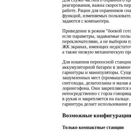
реагирования, важна скорость пе
работе. Рации для охранников с
функций, изменяемых пользоват
задаются с компьютера.
Приведение в режим "боевой гот
если параметры, задаваемые пол
переключателями, а не выбором п
ЖК экранах, имеющих недостаточ
а также низкую механическую пр
Для ношения переносной станции
аккумуляторной батареи в зимнее
гарнитуры и манипуляторы. Суще
зашумленных мест (промышленны
снегоходы, дельтопланы и малая 
лорингофона. Они закрепляются 
непосредственно с горла говорящ
в рукав и закрепляется на пальце
гарнитура делает использование
Возможные конфигурации 
Только компактные станции