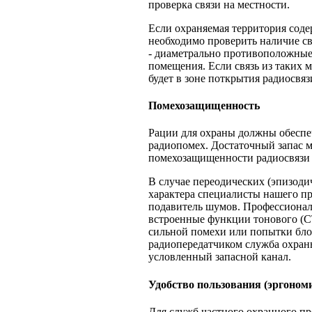
проверка связи на местности.
Если охраняемая территория сод
необходимо проверить наличие св
- диаметрально противоположные
помещения. Если связь из таких м
будет в зоне поткрытия радиосвяз
Помехозащищенность
Рации для охраны должны обеспе
радиопомех. Достаточный запас 
помехозащищенности радиосвязи 
В случае переодических (эпизод
характера специалисты нашего п
подавитель шумов. Профессиона
встроенные функции тонового (C
сильной помехи или попытки бл
радиопередатчиком служба охран
условленный запасной канал.
Удобство пользования (эргоном
Для служб частного охранного пр